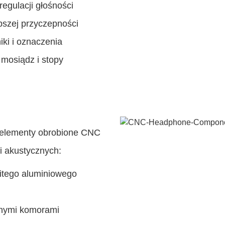
regulacji głośności
epszej przyczepności
ki i oznaczenia
 mosiądz i stopy
ą elementy obrobione CNC
i akustycznych:
itego aluminiowego
jnymi komorami