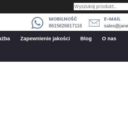
MOBILNOŚĆ
E-MAIL
8615626817116
sales@jan
użba
Zapewnienie jakości
Blog
O nas
owania obróbki CNC w akcesoriac
cesoriach Audio