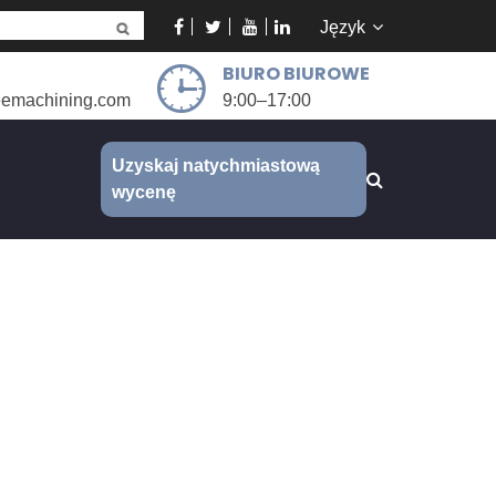
Język
BIURO BIUROWE
eemachining.com
9:00–17:00
Uzyskaj natychmiastową
wycenę
h audio