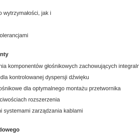
wytrzymałości, jak i
olerancjami
nty
nia komponentów głośnikowych zachowujących integral
dla kontrolowanej dyspersji dźwięku
łośnikowe dla optymalnego montażu przetwornika
ściwościach rozszerzenia
mi systemami zarządzania kablami
odowego