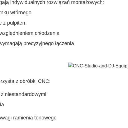
gają indywidualnych rozwiązań montażowych:
ynku wtórnego
e z pulpitem
względnieniem chłodzenia
ymagają precyzyjnego łączenia
orzysta z obróbki CNC:
 z niestandardowymi
ia
wwagi ramienia tonowego