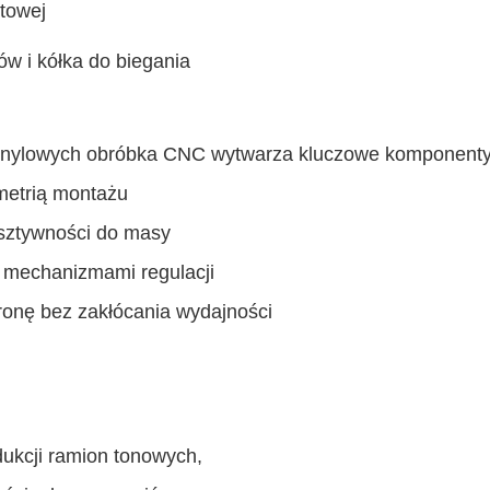
ętowej
ów i kółka do biegania
winylowych obróbka CNC wytwarza kluczowe komponenty
metrią montażu
sztywności do masy
 mechanizmami regulacji
ronę bez zakłócania wydajności
ukcji ramion tonowych,