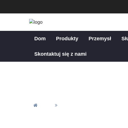
Dom
Produkty
Przemysł
Sł
Skontaktuj się z nami
Zastos
Dom
Zastosowania Obróbki CNC W Ak