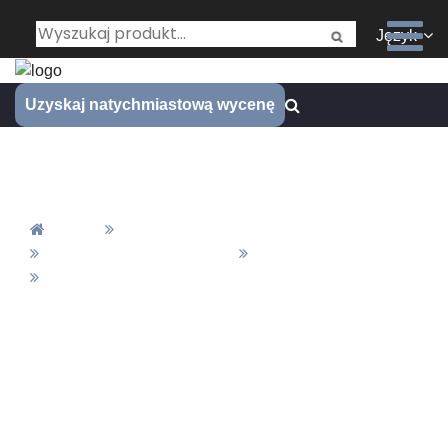
Język
Uzyskaj natychmiastową wycenę
DLC
Dom
Wszystkie Produkty
Materiały I Wykończenie
Zakończenie
DLC