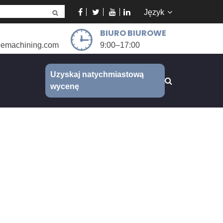
Język
BIURO BIUROWE
eemachining.com
9:00–17:00
Uzyskaj natychmiastową
wycenę
we