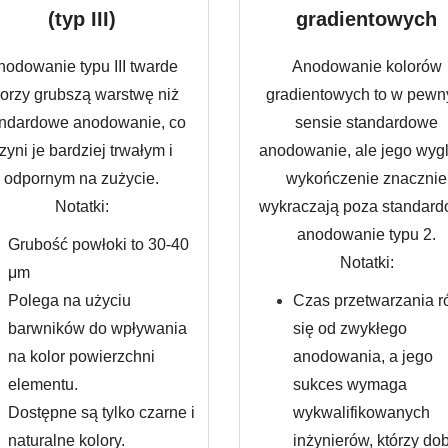
(typ III)
gradientowych
nodowanie typu III twarde
Anodowanie kolorów
orzy grubszą warstwę niż
gradientowych to w pew
andardowe anodowanie, co
sensie standardowe
zyni je bardziej trwałym i
anodowanie, ale jego wygl
odpornym na zużycie.
wykończenie znacznie
Notatki:
wykraczają poza standar
anodowanie typu 2.
Grubość powłoki to 30-40
Notatki:
μm
Polega na użyciu
Czas przetwarzania r
barwników do wpływania
się od zwykłego
na kolor powierzchni
anodowania, a jego
elementu.
sukces wymaga
Dostępne są tylko czarne i
wykwalifikowanych
naturalne kolory.
inżynierów, którzy do