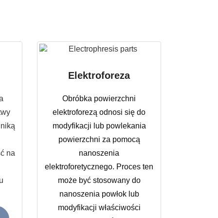
Elektroforeza
a
Obróbka powierzchni
twy
elektroforezą odnosi się do
hniką
modyfikacji lub powlekania
powierzchni za pomocą
ć na
nanoszenia
elektroforetycznego. Proces ten
u
może być stosowany do
nanoszenia powłok lub
modyfikacji właściwości