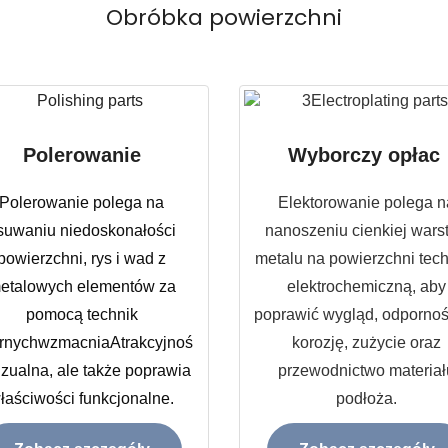
Obróbka powierzchni
Polerowanie
Wyborczy opłac
Polerowanie polega na
Elektorowanie polega n
suwaniu niedoskonałości
nanoszeniu cienkiej wars
powierzchni, rys i wad z
metalu na powierzchni tec
etalowych elementów za
elektrochemiczną, aby
pomocą technik
poprawić wygląd, odpornoś
ernych
wzmacnia
Atrakcyjnoś
korozję, zużycie oraz
izualna, ale także poprawia
przewodnictwo materiał
łaściwości funkcjonalne.
podłoża.