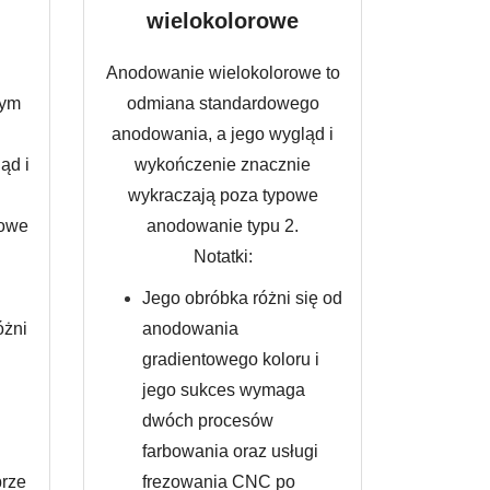
wielokolorowe
Anodowanie wielokolorowe to
nym
odmiana standardowego
anodowania, a jego wygląd i
ąd i
wykończenie znacznie
wykraczają poza typowe
dowe
anodowanie typu 2.
Notatki:
Jego obróbka różni się od
óżni
anodowania
gradientowego koloru i
jego sukces wymaga
dwóch procesów
farbowania oraz usługi
brze
frezowania CNC po