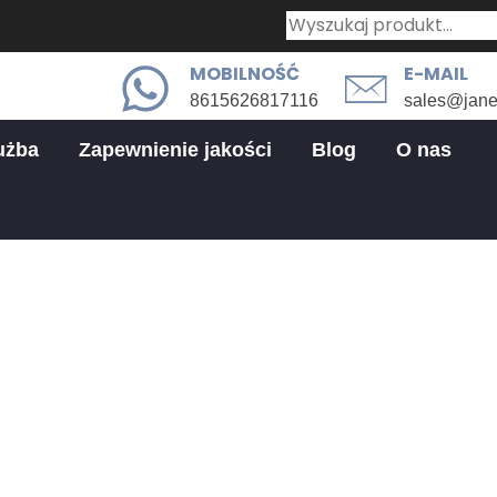
MOBILNOŚĆ
E-MAIL
8615626817116
sales@jan
użba
Zapewnienie jakości
Blog
O nas
ozbudowane usługi wykończenio
niowe