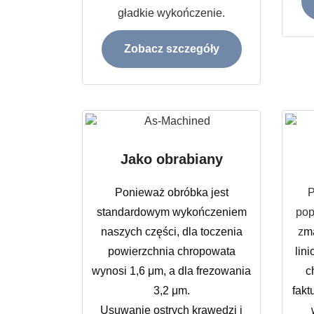
gładkie wykończenie.
Zobacz szczegóły
Jako obrabiany
Ponieważ obróbka jest
P
standardowym wykończeniem
pop
naszych części, dla toczenia
z
ma
powierzchnia chropowata
lin
wynosi 1,6 μm, a dla frezowania
c
3,2 μm.
fakt
Usuwanie ostrych krawędzi i