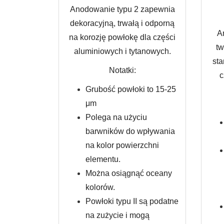
Anodowanie typu 2 zapewnia
dekoracyjną, trwałą i odporną
A
na korozję powłokę dla części
tw
aluminiowych i tytanowych.
st
Notatki:
c
Grubość powłoki to 15-25
μm
Polega na użyciu
barwników do wpływania
na kolor powierzchni
elementu.
Można osiągnąć oceany
kolorów.
Powłoki typu II są podatne
na zużycie i mogą