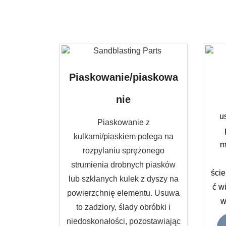
Piaskowanie/piaskowa
nie
u
Piaskowanie z
kulkami/piaskiem polega na
m
rozpylaniu sprężonego
strumienia drobnych piasków
ści
lub szklanych kulek z dyszy na
ć w
powierzchnię elementu. Usuwa
w
to zadziory, ślady obróbki i
niedoskonałości, pozostawiając