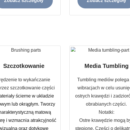
Zobacz szczegóły
Zobacz szczegóły
Szczotkowanie
Media Tumbling
ędzenie to wykańczanie
Tumbling mediów polega
rzez szczotkowanie części
wibracjach w celu usunię
teriały ścierne w układzie
ostrych krawędzi i zadzior
iowym lub okrągłym. Tworzy
obrabianych części.
harakterystyczną matową
Notatki:
urę i wzmacnia atrakcyjność
Ostre krawędzie mogą b
wizualną oraz dotykowe
stępione. Części o delikat