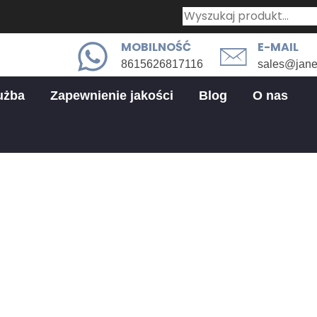
MOBILNOŚĆ
E-MAIL
8615626817116
sales@jan
użba
Zapewnienie jakości
Blog
O nas
Części blachowe
Blachowe