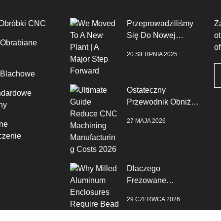
 Obróbki CNC
Przeprowadziliśmy
Z
Się Do Nowej
o
 Obrabiane
Fabryki | Duży Krok
o
20 SIERPNIA 2025
Naprzód
 Blachowe
Ostateczny
ndardowe
Przewodnik Obniż
ny
Koszty Produkcji
27 MAJA 2026
ne
CNC W 2026 Roku
zenie
Dlaczego
Frezowane
Aluminiowe
29 CZERWCA 2026
Obudowe
Wymagają