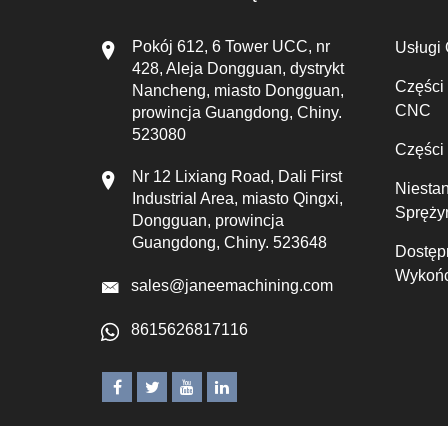
Pokój 612, 6 Tower UCC, nr
Usługi
428, Aleja Dongguan, dystrykt
Części
Nancheng, miasto Dongguan,
CNC
prowincja Guangdong, Chiny.
523080
Części
Nr 12 Lixiang Road, Dali First
Niesta
Industrial Area, miasto Qingxi,
Spręży
Dongguan, prowincja
Guangdong, Chiny. 523648
Dostęp
Wykońc
sales@janeemachining.com
8615626817116