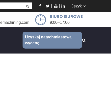
Język
BIURO BIUROWE
eemachining.com
9:00–17:00
Uzyskaj natychmiastową
wycenę