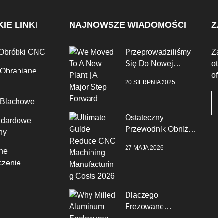
IE LINKI
NAJNOWSZE WIADOMOŚCI
Z
 Obróbki CNC
Przeprowadziliśmy
Z
Się Do Nowej
o
 Obrabiane
Fabryki | Duży Krok
o
20 SIERPNIA 2025
Naprzód
 Blachowe
Ostateczny
ndardowe
Przewodnik Obniż
ny
Koszty Produkcji
27 MAJA 2026
ne
CNC W 2026 Roku
zenie
Dlaczego
Frezowane