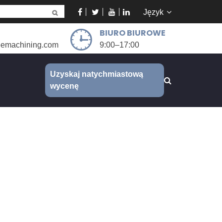
Język
BIURO BIUROWE
eemachining.com
9:00–17:00
Uzyskaj natychmiastową
wycenę