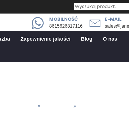
MOBILNOŚĆ
E-MAIL
8615626817116
sales@jan
użba
Zapewnienie jakości
Blog
O nas
Powłoka mocowa
ły I Wykończenie
Zakończenie
Powłoka Mocowa