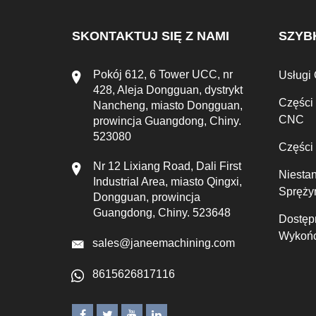
SKONTAKTUJ SIĘ Z NAMI
SZYBK
Pokój 612, 6 Tower UCC, nr
Usługi
428, Aleja Dongguan, dystrykt
Części
Nancheng, miasto Dongguan,
CNC
prowincja Guangdong, Chiny.
523080
Części
Nr 12 Lixiang Road, Dali First
Niesta
Industrial Area, miasto Qingxi,
Spręży
Dongguan, prowincja
Guangdong, Chiny. 523648
Dostęp
Wykońc
sales@janeemachining.com
8615626817116