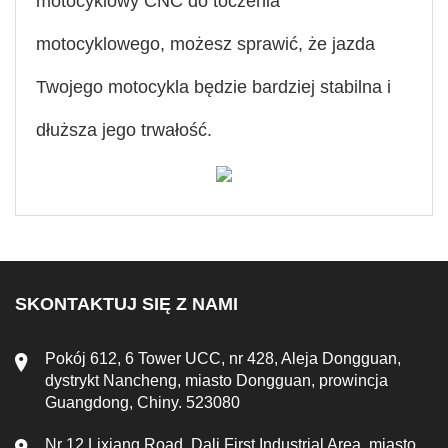
motocyklowy CNC do toczenia
motocyklowego, możesz sprawić, że jazda
Twojego motocykla będzie bardziej stabilna i
dłuższa jego trwałość.
SKONTAKTUJ SIĘ Z NAMI
Pokój 612, 6 Tower UCC, nr 428, Aleja Dongguan,
dystrykt Nancheng, miasto Dongguan, prowincja
Guangdong, Chiny. 523080
Nr 12 Lixiang Road, Dali First Industrial Area, miasto