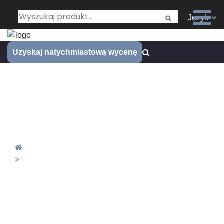
Język
Uzyskaj natychmiastową wycenę
Toczenie CNC w motocyklu
poprawia trwałość i osiągi
Twojego motocykla
Dom
Toczenie CNC W Motocyklu Poprawia Trwałość I
Osiągi Twojego Motocykla