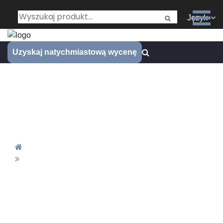
Język
Uzyskaj natychmiastową wycenę
Producent usług obróbki CNC
z wysokiej jakości mosiężnym:
Kompleksowy przewodnik
Dom
Producent Usług Obróbki CNC Z Wysokiej Jakości
Mosiężnym: Kompleksowy Przewodnik