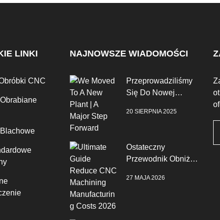
IE LINKI
NAJNOWSZE WIADOMOŚCI
Z
 Obróbki CNC
Przeprowadziliśmy
Z
Się Do Nowej
o
 Obrabiane
Fabryki | Duży Krok
o
20 SIERPNIA 2025
Naprzód
 Blachowe
Ostateczny
ndardowe
Przewodnik Obniż
ny
Koszty Produkcji
27 MAJA 2026
ne
CNC W 2026 Roku
zenie