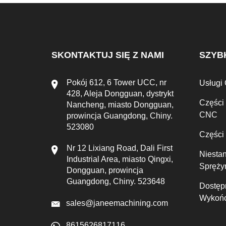
SKONTAKTUJ SIĘ Z NAMI
SZYBK
Pokój 612, 6 Tower UCC, nr
Usługi
428, Aleja Dongguan, dystrykt
Części
Nancheng, miasto Dongguan,
CNC
prowincja Guangdong, Chiny.
523080
Części
Nr 12 Lixiang Road, Dali First
Niesta
Industrial Area, miasto Qingxi,
Spręży
Dongguan, prowincja
Guangdong, Chiny. 523648
Dostęp
Wykońc
sales@janeemachining.com
8615626817116