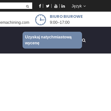
Język
BIURO BIUROWE
eemachining.com
9:00–17:00
Uzyskaj natychmiastową
wycenę