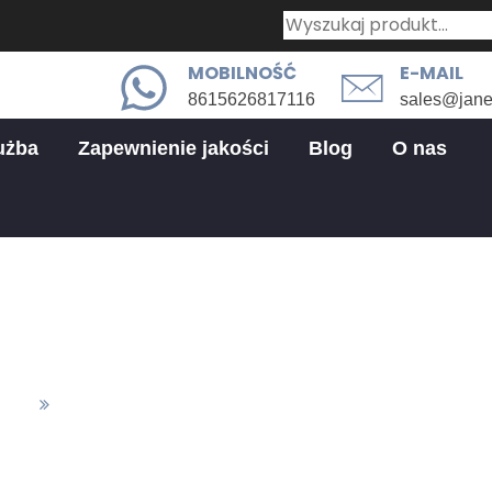
MOBILNOŚĆ
E-MAIL
8615626817116
sales@jan
użba
Zapewnienie jakości
Blog
O nas
Sektor przemysłu
ści
Sektor Przemysłu