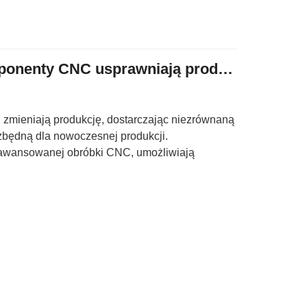
Jak precyzyjne komponenty CNC usprawniają produkcję?
zmieniają produkcję, dostarczając niezrównaną
ezbędną dla nowoczesnej produkcji.
awansowanej obróbki CNC, umożliwiają