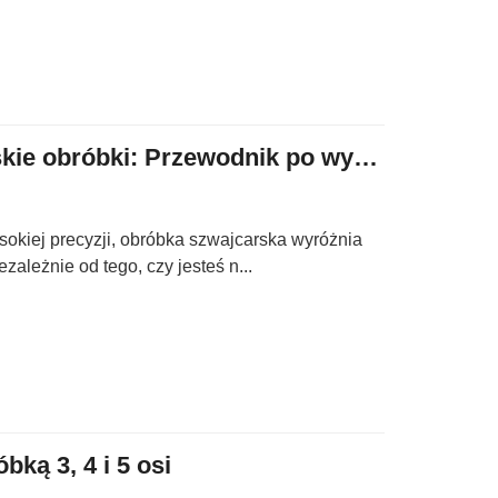
Czym jest szwajcarskie obróbki: Przewodnik po wysokiej precyzji produkcji
ysokiej precyzji, obróbka szwajcarska wyróżnia
zależnie od tego, czy jesteś n...
ką 3, 4 i 5 osi