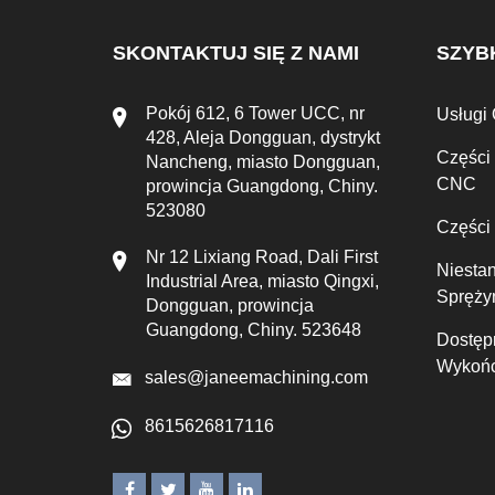
SKONTAKTUJ SIĘ Z NAMI
SZYBK
Pokój 612, 6 Tower UCC, nr
Usługi
428, Aleja Dongguan, dystrykt
Części
Nancheng, miasto Dongguan,
CNC
prowincja Guangdong, Chiny.
523080
Części
Nr 12 Lixiang Road, Dali First
Niesta
Industrial Area, miasto Qingxi,
Spręży
Dongguan, prowincja
Guangdong, Chiny. 523648
Dostęp
Wykońc
sales@janeemachining.com
8615626817116