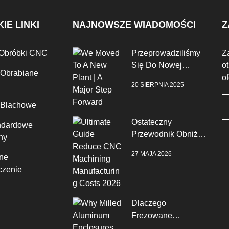
IE LINKI
NAJNOWSZE WIADOMOŚCI
Z
 Obróbki CNC
Przeprowadziliśmy
Z
Się Do Nowej
o
 Obrabiane
Fabryki | Duży Krok
o
20 SIERPNIA 2025
Naprzód
 Blachowe
Ostateczny
ndardowe
Przewodnik Obniż
ny
Koszty Produkcji
27 MAJA 2026
ne
CNC W 2026 Roku
zenie
Dlaczego
Frezowane
Aluminiowe