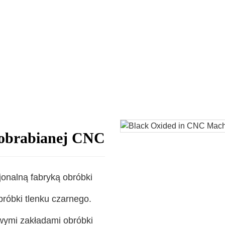
i obrabianej CNC
jonalną fabryką obróbki
bróbki tlenku czarnego.
wymi zakładami obróbki