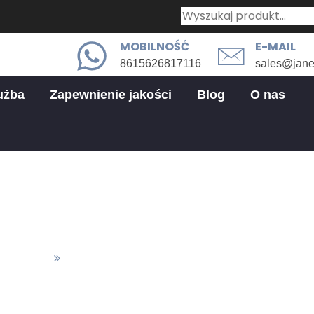
MOBILNOŚĆ
E-MAIL
8615626817116
sales@jan
użba
Zapewnienie jakości
Blog
O nas
no utleniany w części obrabiane
ończenie
Czarno Utleniany W Części Obrabianej CNC