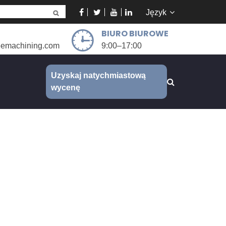
Język
BIURO BIUROWE
eemachining.com
9:00–17:00
Uzyskaj natychmiastową
wycenę
j CNC