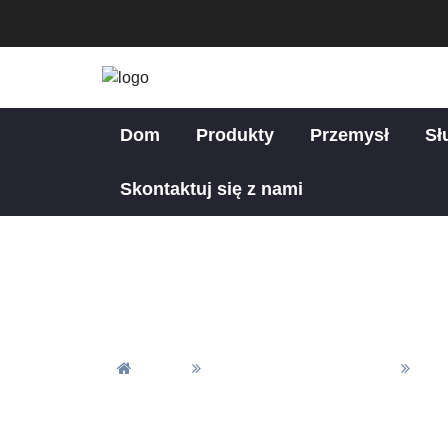
Dom
Produkty
Przemysł
Sł
Skontaktuj się z nami
Czar
Dom
Materiały I Wykończenie
Zak