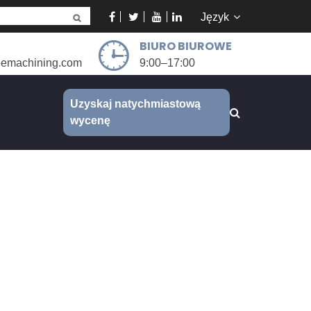
Język
BIURO BIUROWE
eemachining.com
9:00–17:00
Uzyskaj natychmiastową
wycenę