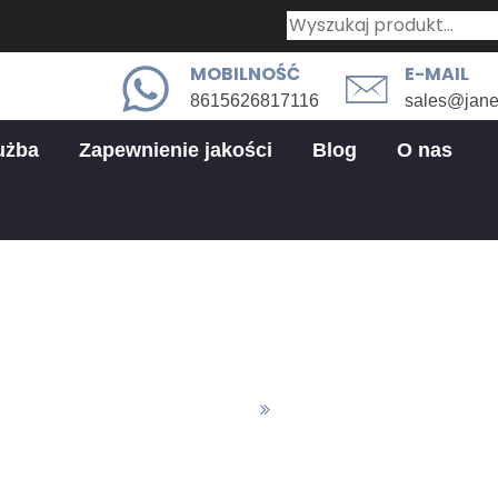
MOBILNOŚĆ
E-MAIL
8615626817116
sales@jan
użba
Zapewnienie jakości
Blog
O nas
Niestandardowe sprężyny
andardowa Produkcja Sprężyn
Niestandardowe Sprężyny