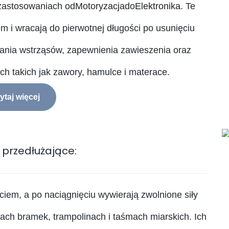
 zastosowaniach od
Motoryzacja
do
Elektronika
. Te
m i wracają do pierwotnej długości po usunięciu
ania wstrząsów, zapewnienia zawieszenia oraz
ch takich jak zawory, hamulce i materace.
ytaj więcej
 przedłużające:
iem, a po naciągnięciu wywierają zwolnione siły
ch bramek, trampolinach i taśmach miarskich. Ich