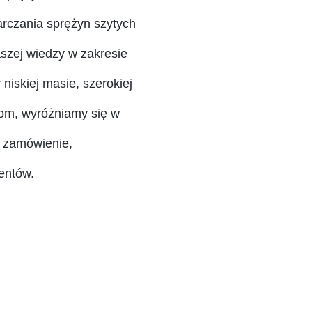
arczania sprężyn szytych
szej wiedzy w zakresie
 niskiej masie, szerokiej
om, wyróżniamy się w
a zamówienie,
entów.