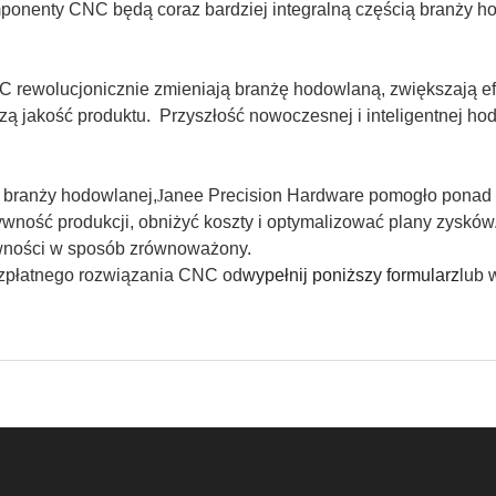
mponenty CNC będą coraz bardziej integralną częścią branży h
ewolucjonicznie zmieniają branżę hodowlaną, zwiększają efek
ą jakość produktu. Przyszłość nowoczesnej i inteligentnej ho
 branży hodowlanej,
J
anee Precision Hardware pomogło ponad
wność produkcji, obniżyć koszty i optymalizować plany zysk
towności w sposób zrównoważony.
bezpłatnego rozwiązania CNC od
wypełnij poniższy formularz
lub 