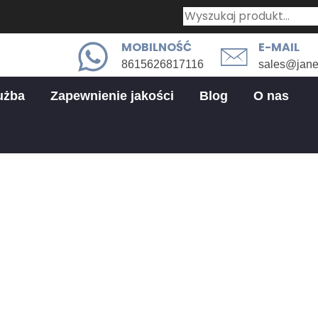
MOBILNOŚĆ
E-MAIL
8615626817116
sales@jan
użba
Zapewnienie jakości
Blog
O nas
części do obróbki CNC w przemy
ki CNC W Przemyśle Hodowlanym