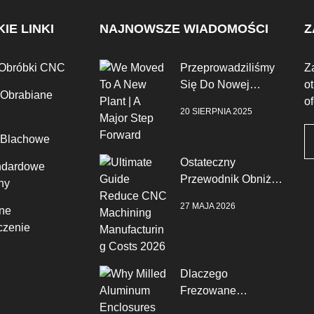
IE LINKI
NAJNOWSZE WIADOMOŚCI
Z
 Obróbki CNC
Przeprowadziliśmy
Z
Się Do Nowej
o
 Obrabiane
Fabryki | Duży Krok
o
20 SIERPNIA 2025
Naprzód
 Blachowe
Ostateczny
ndardowe
Przewodnik Obniż
ny
Koszty Produkcji
27 MAJA 2026
ne
CNC W 2026 Roku
zenie
Dlaczego
Frezowane
Aluminiowe