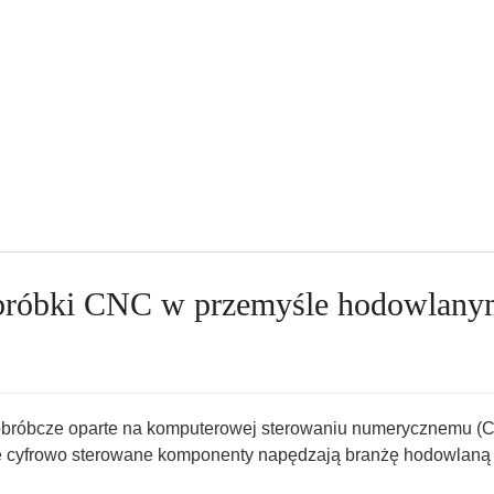
obróbki CNC w przemyśle hodowlan
obróbcze oparte na komputerowej sterowaniu numerycznemu (C
e cyfrowo sterowane komponenty napędzają branżę hodowlaną ku 