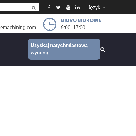
Język
BIURO BIUROWE
eemachining.com
9:00–17:00
Uzyskaj natychmiastową
wycenę
śle hodowlanym