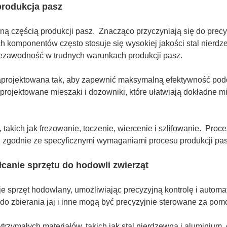
produkcja pasz
zną częścią produkcji pasz. Znacząco przyczyniają się do precy
h komponentów często stosuje się wysokiej jakości stal nierd
 niezawodność w trudnych warunkach produkcji pasz.
projektowana tak, aby zapewnić maksymalną efektywność podc
jektowane mieszaki i dozowniki, które ułatwiają dokładne mi
akich jak frezowanie, toczenie, wiercenie i szlifowanie. Proce
 zgodnie ze specyficznymi wymaganiami procesu produkcji pas
łcanie sprzętu do hodowli zwierząt
 sprzęt hodowlany, umożliwiając precyzyjną kontrolę i auto
o zbierania jaj i inne mogą być precyzyjnie sterowane za pom
zymałych materiałów, takich jak stal nierdzewna i aluminium, c