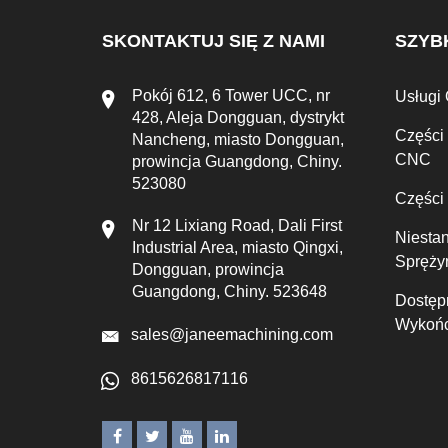
SKONTAKTUJ SIĘ Z NAMI
SZYBK
Pokój 612, 6 Tower UCC, nr
Usługi
428, Aleja Dongguan, dystrykt
Części
Nancheng, miasto Dongguan,
CNC
prowincja Guangdong, Chiny.
523080
Części
Nr 12 Lixiang Road, Dali First
Niesta
Industrial Area, miasto Qingxi,
Spręży
Dongguan, prowincja
Guangdong, Chiny. 523648
Dostęp
Wykońc
sales@janeemachining.com
8615626817116