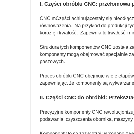
I. Części obróbki CNC: przełomowa 
CNC m
Części achinujące
stały się nieodłąc
równoważenia. Na przykład do produkcji tyc
korozję i trwałość. Zapewnia to trwałość i
Struktura tych komponentów CNC została za
komponenty mogą obejmować specjalnie zapro
paszowych.
Proces obróbki CNC obejmuje wiele etapów, t
zapewniając, że komponenty są wytwarzane
II. Części CNC do obróbki: Przekszta
Precyzyjne komponenty CNC rewolucjonizuje
podawania, czyszczenia obornika, maszyny d
Komponenty te są zazwyczaj wykonane z wytr